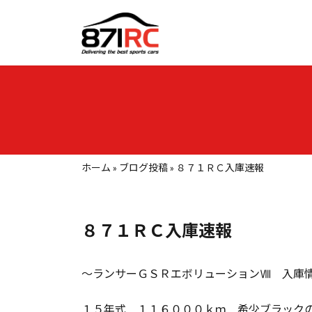
コ
ナ
ン
ビ
テ
ゲ
ン
ー
ツ
シ
へ
ョ
ス
ン
キ
に
ッ
移
プ
動
ホーム
»
ブログ投稿
»
８７１ＲＣ入庫速報
８７１ＲＣ入庫速報
～ランサーＧＳＲエボリューションⅧ 入庫
１５年式 １１６０００ｋｍ 希少ブラック