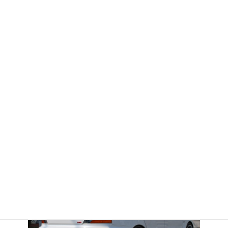
https://www.goo-
net.com/usedcar/spread/goo/16/700070112230240906003.html